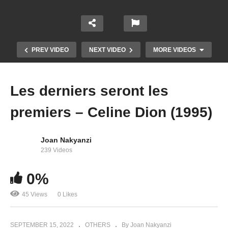
PREV VIDEO
NEXT VIDEO
MORE VIDEOS
Les derniers seront les
premiers – Celine Dion (1995)
Joan Nakyanzi
239 Videos
0%
Les chansons d’amour – Celine Dion (1996)
45 Views
0 Likes
SEPTEMBER 15, 2022
OTHERS
By Joan Nakyanzi