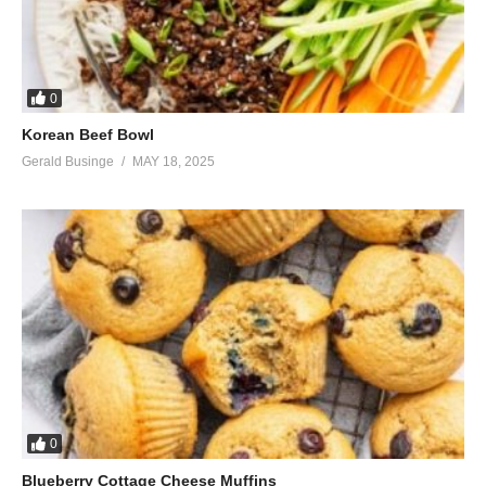
0
Korean Beef Bowl
Gerald Businge
MAY 18, 2025
0
Blueberry Cottage Cheese Muffins