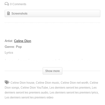
0 Comments
Screenshots
Artist
:
Celine Dion
Genre
:
Pop
Lyrics
Les derniers seront les premiers
Quand marcher sans autre but
Show more
Plus de passé, demain fourbu
Dans le néant du froid de la rue
Celine Dion house
Celine Dion music
Celine Dion net worth
Celine
Quand les mots n’existent plus
Dion songs
Celine Dion YouTube
Les derniers seront les premiers
Les
Quand l’espérance oubliée, dissolue
derniers seront les premiers audio
Les derniers seront les premiers lyrics
Les derniers seront les premiers video
Quand les alcools même, ne saoûlent plus
Restent les phrases écorchées