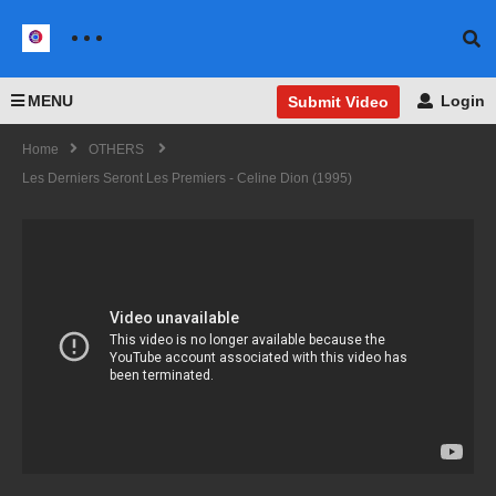
MENU
Login
Submit Video
Home
OTHERS
Les Derniers Seront Les Premiers - Celine Dion (1995)