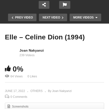
PREV VIDEO
NEXT VIDEO
MORE VIDEOS
Elle – Celine Dion (1994)
Joan Nakyanzi
239 Videos
0%
64 Views
0 Likes
Dreamin’ of You – Celine Dion (1996)
JUNE 17, 2022
OTHERS
By Joan Nakyanzi
0 Comments
Screenshots