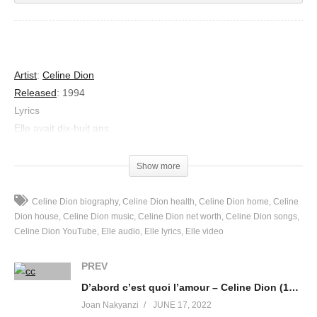
Artist
:
Celine Dion
Released
:
1994
Lyrics
Elle avait dix-huit ans
Les cheveux au vent
La ligne d’un cygne
Show more
Qui dépliait ses ailes
Elle avait les accents
Celine Dion biography
Celine Dion health
Celine Dion home
Celine
D’un oiseau chantant
Dion house
Celine Dion music
Celine Dion net worth
Celine Dion songs
Celine Dion YouTube
Elle audio
Elle lyrics
Elle video
Et tous les musiciens
Se retournaient sur elle
PREV
Elle avait tout l’éclat
D’abord c’est quoi l’amour – Celine Dion (1998)
De ce siècle-là
Où la valse était reine
Joan Nakyanzi
JUNE 17, 2022