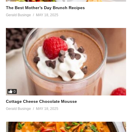
À son portrait fidèle
The Best Mother’s Day Brunch Recipes
Il n’y a qu’elle
Gerald Businge
MAY 18, 2025
Et c’est elle mon modèle
Elle avait dix-huit ans
Les cheveux au vent
La magie des folies
Que l’on faisait pour elle
C’était la plus belle
Je voudrais être elle
(Visited 64 times, 1 visits today)
0
Cottage Cheese Chocolate Mousse
Gerald Businge
MAY 18, 2025