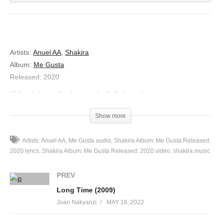
Artists:
Anuel AA
,
Shakira
Album:
Me Gusta
Released:
2020
Shakira & Anuel AA Lyrics
“Me Gusta”
Show more
[Shakira:]
Artists: Anuel AA
Me Gusta audio
Shakira Album: Me Gusta Released:
Ala-la-la-la-long, ala-la-la-la-long, long-li-long lo lo (Oh-yeah)
2020 lyrics
Shakira Album: Me Gusta Released: 2020 video
shakira music
Ala-la-la-la-long, ala-la-la-la-long, long-li-long-lo lo
PREV
[Anuel AA:]
Long Time (2009)
Aclaremo’, que oscurece (¡Baby!)
Joan Nakyanzi
MAY 18, 2022
Dejémono’ ya de estupidece’ (¡Uah!)
Llevamo’ peleando par de mese’