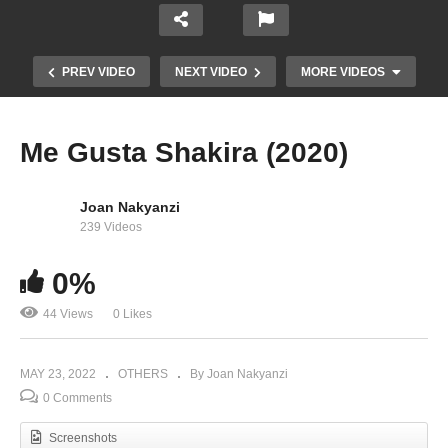
PREV VIDEO
NEXT VIDEO
MORE VIDEOS
Me Gusta Shakira (2020)
Joan Nakyanzi
239 Videos
0%
44 Views
0 Likes
Islands – Shakira (2010)
MAY 23, 2022
OTHERS
By Joan Nakyanzi
0 Comments
Screenshots