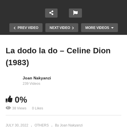
PREV VIDEO
NEXT VIDEO
MORE VIDEOS
La dodo la do – Celine Dion
(1983)
Joan Nakyanzi
239 Videos
0%
L’abandon – Celine Dion (1998)
38 Views
0 Likes
JULY 30, 2022
OTHERS
By Joan Nakyanzi