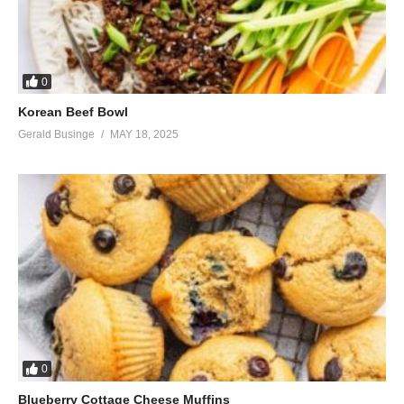
0
Korean Beef Bowl
Gerald Businge
MAY 18, 2025
0
Blueberry Cottage Cheese Muffins