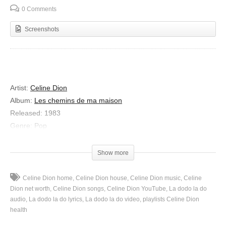
0 Comments
Screenshots
Artist:
Celine Dion
Album:
Les chemins de ma maison
Released:
1983
Genre:
Pop
Lyrics
La do do la do
Show more
Deux doigts sur un piano
Ce vieux piano a bon dos
Celine Dion home
Celine Dion house
Celine Dion music
Celine
Me suivre dans mes rêves
Dion net worth
Celine Dion songs
Celine Dion YouTube
La dodo la do
audio
La dodo la do lyrics
La dodo la do video
playlists Celine Dion
Ce n’est pas de tout repos
health
Sur les touches
noires