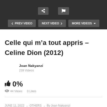
PREV VIDEO
NEXT VIDEO
MORE VIDEOS
Celle qui m’a tout appris –
Celine Dion (2012)
Joan Nakyanzi
239 Videos
0%
Can’t Help Falling In Love – Celine Dion (2002)
44 Views
0 Likes
JUNE 11, 2022
OTHERS
By Joan Nakyanzi