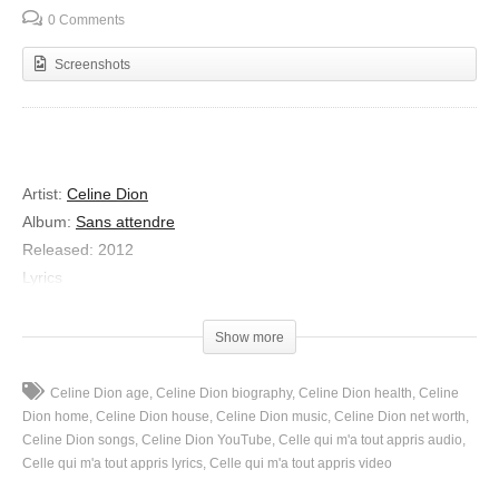
0 Comments
Screenshots
Artist:
Celine Dion
Album:
Sans attendre
Released:
2012
Lyrics
Je me demande à quoi elle pense
Quand elle s’enferme dans ses silences
Show more
Si dans mes yeux elle voit ses yeux
Si son passé est plus heureux
Celine Dion age
Celine Dion biography
Celine Dion health
Celine
Se souvient-elle des jours fragiles
Dion home
Celine Dion house
Celine Dion music
Celine Dion net worth
Celine Dion songs
Celine Dion YouTube
Celle qui m'a tout appris audio
De tous ces voyages immobiles
Celle qui m'a tout appris lyrics
Celle qui m'a tout appris video
Combien de rêves, combien de doutes