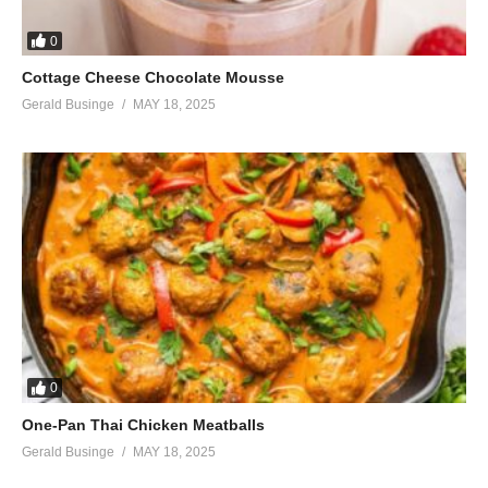
C’est le jeu de ma vie,
C’est le jeu de ma vie
0
Je veille sur celle qui m’a tout appris
Cottage Cheese Chocolate Mousse
Translate to English
Gerald Businge
MAY 18, 2025
(Visited 44 times, 1 visits today)
0
One-Pan Thai Chicken Meatballs
Gerald Businge
MAY 18, 2025