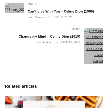
Et combien de pièges sur sa route
PREV
Et même si je me perds la nuit
Can’t Live With You – Celine Dion (1989)
Les rôles sont inversés aujourd’hui
Joan Nakyanzi
JUNE 11, 2022
C’est le jeu de la vie
Je veille sur celle qui m’a tout appris
NEXT
Et même si je me perds là-bas
Change my Mind – Celine Dion (2019)
Sous un soleil bien trop grand pour moi
C’est le jeu de ma vie
Joan Nakyanzi
JUNE 13, 2022
Je veille sur celle qui m’a tout appris
Je la regarde marcher de dos
Le rose de l’été sur sa peau
Je sais qu’elle suit dans la lumière
Le chemin tracé par mon père
Elle me croit loin, je suis si près
Le passé me hante, les regrets
Related articles
Un avion, un hôtel, un adieu sur un quai
Souvent je pense à elle pour me trouver
Et même si je me perds la nuit