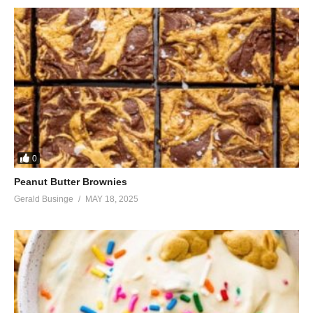
0
Peanut Butter Brownies
Gerald Businge
MAY 18, 2025