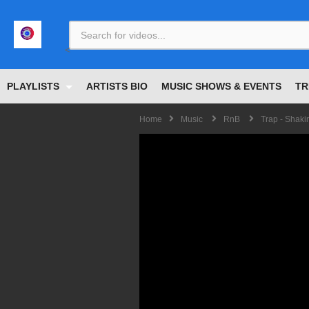
<
PLAYLISTS
ARTISTS BIO
MUSIC SHOWS & EVENTS
TR
Home
Music
RnB
Trap - Shaki