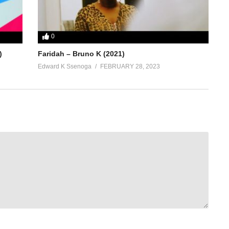
0
)
Faridah – Bruno K (2021)
Edward K Ssenoga
FEBRUARY 28, 2023