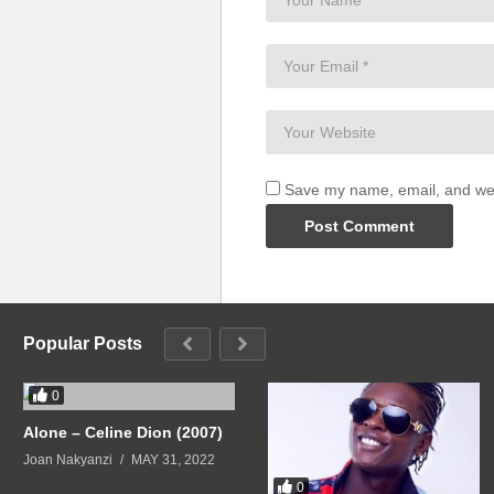
Pero estoy cansada de desilusi
No quiero saber de un rompeco
Llámame cuando quieras beba
Quiere que se lo haga en difere
Ella está cansada de desilusion
No quiere saber de un rompeco
Llámame cuando quieras beba
Save my name, email, and webs
(Visited 31 times, 1 visits today)
Popular Posts
0
Alone – Celine Dion (2007)
Joan Nakyanzi
MAY 31, 2022
0