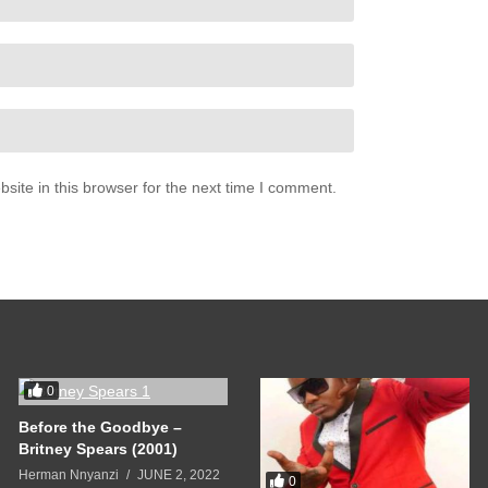
ones
razones
ntes partes
es
razones
ite in this browser for the next time I comment.
0
Before the Goodbye –
Britney Spears (2001)
Herman Nnyanzi
JUNE 2, 2022
0