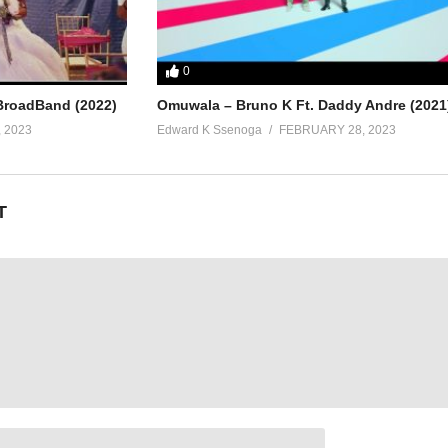
es
razones
0
BroadBand (2022)
Omuwala – Bruno K Ft. Daddy Andre (2021
 2023
Edward K Ssenoga
FEBRUARY 28, 2023
uelan
T
iero repetir
ntes partes