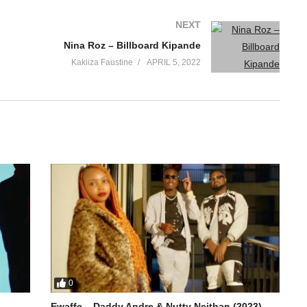
NEXT
Nina Roz – Billboard Kipande
Kakiiza Faustine
APRIL 5, 2022
0
Ewaffe – Daddy Andre & Nutty Neithan (2023)