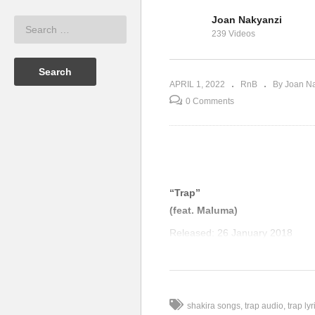
Joan Nakyanzi
– Radio and
Ni
239 Videos
Trap – Shakira (2017)
K
APRIL 1, 2022
RnB
By Joan N
0 Comments
“Trap”
(feat. Maluma)
Released:
26 January 2018
Genre:
R&B · Latin trap
Length:
3:21
Label:
Ace
shakira songs
trap audio
trap lyr