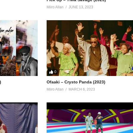
razones
Miiro Allan
JUNE 13, 2023
0
)
Ofaaki – Crysto Panda (2023)
Miiro Allan
MARCH 6, 2023
ntes partes
es
razones
ntes partes