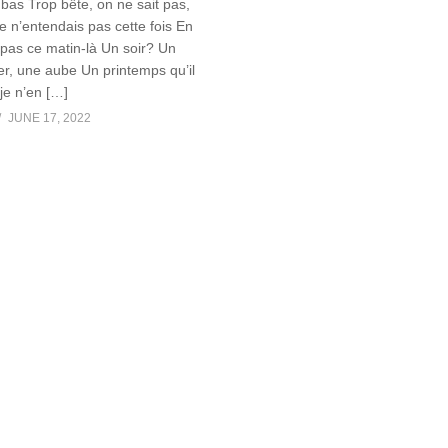
 bas Trop bête, on ne sait pas,
 je n’entendais pas cette fois En
 pas ce matin-là Un soir? Un
er, une aube Un printemps qu’il
 je n’en […]
JUNE 17, 2022