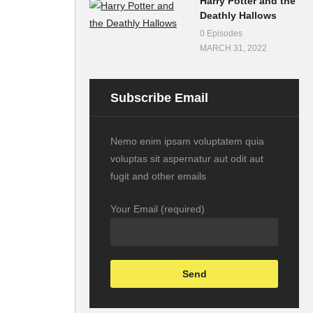
Harry Potter and the
Deathly Hallows
0 Episodes
MARCH 31, 2022
Subscribe Email
Nemo enim ipsam voluptatem quia
voluptas sit aspernatur aut odit aut
fugit and other emails
Your Email (required)