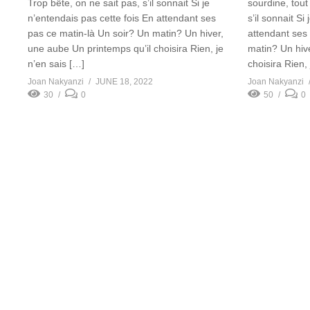
Trop bête, on ne sait pas, s’il sonnait Si je
sourdine, tout
n’entendais pas cette fois En attendant ses
s’il sonnait Si
pas ce matin-là Un soir? Un matin? Un hiver,
attendant ses
une aube Un printemps qu’il choisira Rien, je
matin? Un hiv
n’en sais […]
choisira Rien,
Joan Nakyanzi
JUNE 18, 2022
Joan Nakyanzi
30
0
50
0