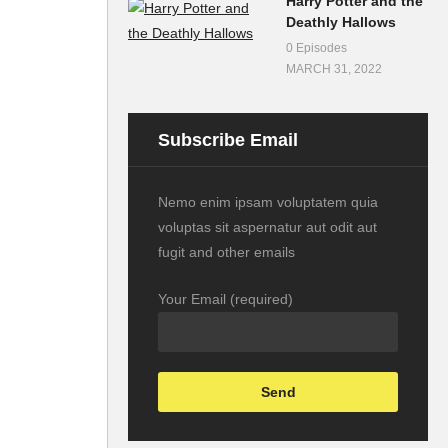
Harry Potter and the
Deathly Hallows
0 Episodes
MARCH 31, 2022
Subscribe Email
Nemo enim ipsam voluptatem quia
voluptas sit aspernatur aut odit aut
fugit and other emails
Your Email (required)