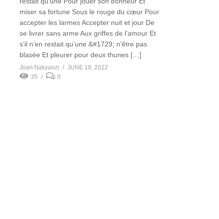
restait qu’une Pour jouer son bonheur Et
miser sa fortune Sous le rouge du cœur Pour
accepter les larmes Accepter nuit et jour De
se livrer sans arme Aux griffes de l’amour Et
s’il n’en restait qu’une &#1729; n’être pas
blasée Et pleurer pour deux thunes […]
Joan Nakyanzi
JUNE 18, 2022
35
0